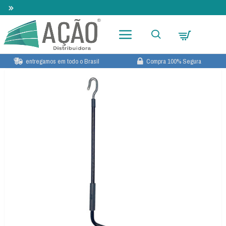
Lançamento 2026! Novo Book de Tecidos para Cortina
entregamos em todo o Brasil
Compra 100% Segura