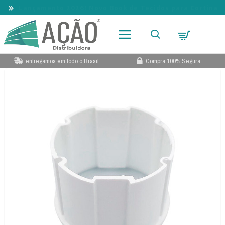
Lançamento 2026! Novo Book de Tecidos para Cortina
entregamos em todo o Brasil
Compra 100% Segura