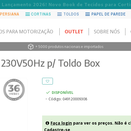
Lançamento 2026! Novo Book de Tecidos para Corti
 PERSIANA
CORTINAS
TOLDOS
PAPEL DE PAREDE
OS PARA MOTORIZAÇÃO
OUTLET
SOBRE NÓS
+ 5000 produtos nacionais e importados
 230V50Hz p/ Toldo Box
DISPONÍVEL
Código:
049120009308
Faça login
para ver os preços. Não é c
Cadastre-se