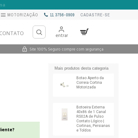
na
MOTORIZAÇÃO
11 3756-0909
CADASTRE-SE
CONTATO
entrar
Site 100% Seguro compre com segurança
Mais produtos desta categoria
Botao Aperto da
Correia Cortina
Motorizada
Botoeira Externa
40x86 de 1 Canal
RS02A de Pulso
Contato Lógico |
Cortinas, Persianas
liente?
e Toldos