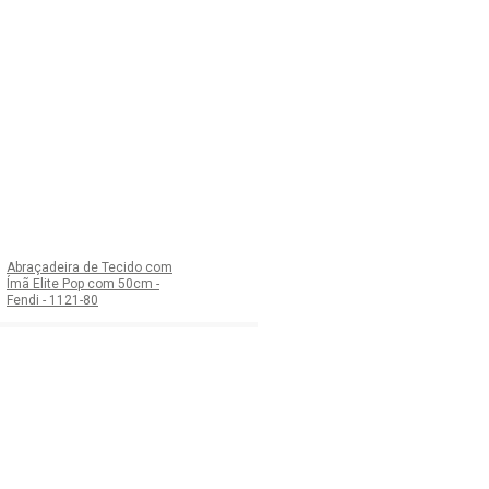
Abraçadeira de Tecido com
Ímã Elite Pop com 50cm -
Fendi - 1121-80