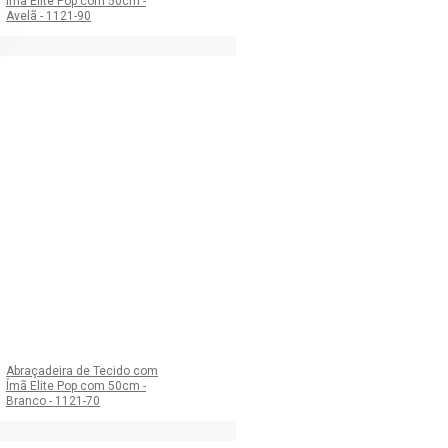
Ímã Elite Pop com 50cm -
Avelã - 1121-90
Abraçadeira de Tecido com
Ímã Elite Pop com 50cm -
Branco - 1121-70