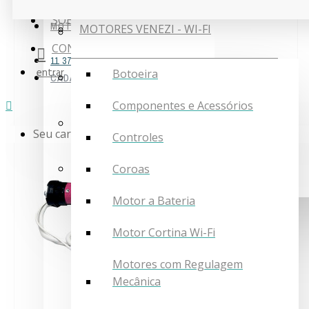
SOBRE NÓS
MOTORIZAÇÃO
MOTORES VENEZI - WI-FI
CORTINAS
CONTATO
11 3756-0909
entrar
Botoeira
TOLDOS
CADASTRE-SE
Componentes e Acessórios
PAPEL DE PAREDE
Seu carrinho está vazio.
Controles
MOTORIZAÇÃO
Coroas
Motor a Bateria
Motor Cortina Wi-Fi
Motores com Regulagem
Mecânica