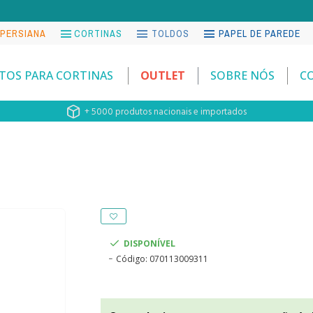
Lançamento 2026! Novo Book de Tecidos para Corti
 PERSIANA
CORTINAS
TOLDOS
PAPEL DE PAREDE
TOS PARA CORTINAS
OUTLET
SOBRE NÓS
C
+ 5000 produtos nacionais e importados
DISPONÍVEL
Código:
070113009311