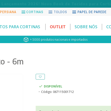
Lançamento 2026! Novo Book de Tecidos para Corti
 PERSIANA
CORTINAS
TOLDOS
PAPEL DE PAREDE
TOS PARA CORTINAS
OUTLET
SOBRE NÓS
C
+ 5000 produtos nacionais e importados
o - 6m
DISPONÍVEL
Código:
067115001712