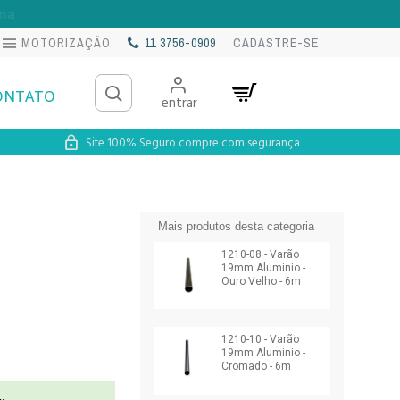
na
MOTORIZAÇÃO
11 3756-0909
CADASTRE-SE
ONTATO
entrar
Site 100% Seguro compre com segurança
Mais produtos desta categoria
1210-08 - Varão
19mm Aluminio -
Ouro Velho - 6m
1210-10 - Varão
19mm Aluminio -
Cromado - 6m