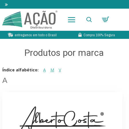
Lançamento 2026! Novo Book de Tecidos para Cortina
entregamos em todo o Brasil
Compra 100% Segura
Produtos por marca
Índice alfabético:
A
M
V
A