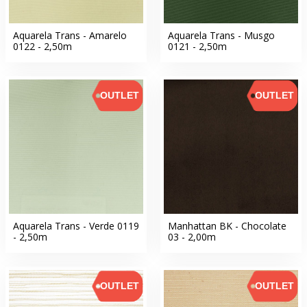
Aquarela Trans - Amarelo
Aquarela Trans - Musgo
0122 - 2,50m
0121 - 2,50m
OUTLET
OUTLET
Aquarela Trans - Verde 0119
Manhattan BK - Chocolate
- 2,50m
03 - 2,00m
OUTLET
OUTLET