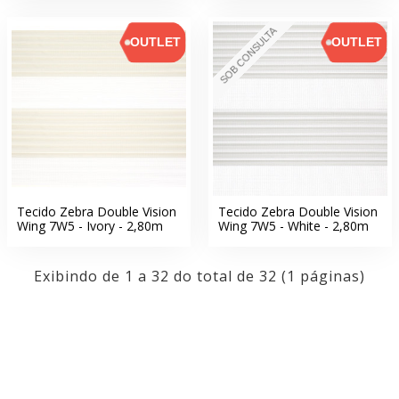
SOB CONSULTA
OUTLET
OUTLET
Tecido Zebra Double Vision
Tecido Zebra Double Vision
Wing 7W5 - Ivory - 2,80m
Wing 7W5 - White - 2,80m
Exibindo de 1 a 32 do total de 32 (1 páginas)