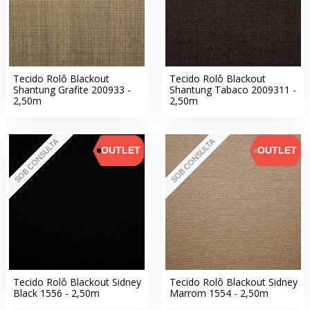
Tecido Rolô Blackout
Tecido Rolô Blackout
Shantung Grafite 200933 -
Shantung Tabaco 2009311 -
2,50m
2,50m
SOB CONSULTA
SOB CONSULTA
OUTLET
OUTLET
Tecido Rolô Blackout Sidney
Tecido Rolô Blackout Sidney
Black 1556 - 2,50m
Marrom 1554 - 2,50m