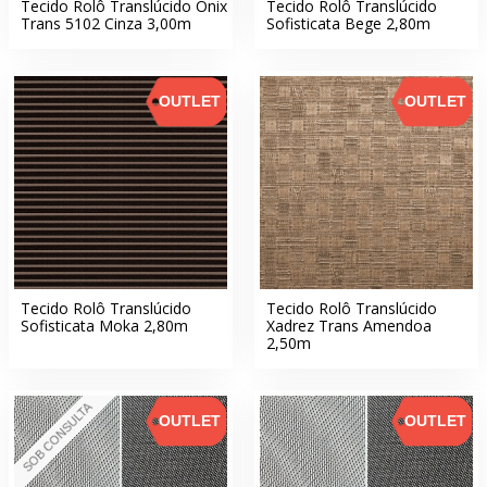
Tecido Rolô Translúcido Onix
Tecido Rolô Translúcido
Trans 5102 Cinza 3,00m
Sofisticata Bege 2,80m
OUTLET
OUTLET
Tecido Rolô Translúcido
Tecido Rolô Translúcido
Sofisticata Moka 2,80m
Xadrez Trans Amendoa
2,50m
SOB CONSULTA
OUTLET
OUTLET