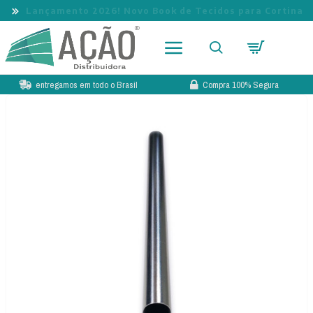
Lançamento 2026! Novo Book de Tecidos para Cortina
entregamos em todo o Brasil
Compra 100% Segura