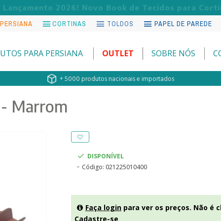
Lançamento 2026! Novo Book de Tecidos para Corti
 PERSIANA
CORTINAS
TOLDOS
PAPEL DE PAREDE
UTOS PARA PERSIANA
OUTLET
SOBRE NÓS
C
+ 5000 produtos nacionais e importados
 - Marrom
DISPONÍVEL
Código:
021225010400
Faça login
para ver os preços. Não é c
Cadastre-se