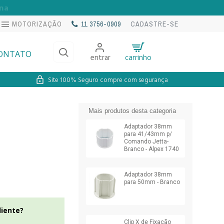
na
MOTORIZAÇÃO
11 3756-0909
CADASTRE-SE
ONTATO
entrar
carrinho
Site 100% Seguro compre com segurança
Mais produtos desta categoria
Adaptador 38mm
para 41/43mm p/
Comando Jetta-
Branco - Alpex 1740
Adaptador 38mm
para 50mm - Branco
liente?
Clip X de Fixação