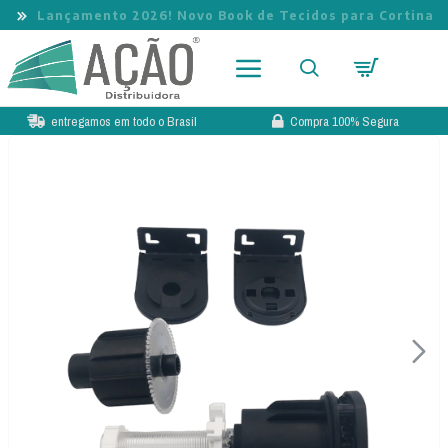
Lançamento 2026! Novo Book de Tecidos para Cortina
entregamos em todo o Brasil
Compra 100% Segura